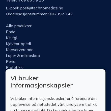
Telefon 69 88 79 20
E-post:
post@technomedics.no
Organisasjonsnummer: 986 392 742
Alle produkter
Endo
Kirurgi
Kjeveortopedi
Konserverende
Luper & mikroskop
Perio
Protetikk
Roterende
Vi bruker
Nettbutikk
informasjonskapsler
Produktinfo
Kurs
Vi bruker informasjonskapsler for å forbedre din
Om oss
opplevelse på nettstedet vårt, analysere trafikk
Kontakt oss
og tilpasse innhold. Du kan velge hvilke typer