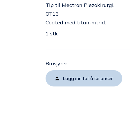
Tip til Mectron Piezokirurgi.
OT13
Coated med titan-nitrid.
1 stk
Brosjyrer
Logg inn for å se priser