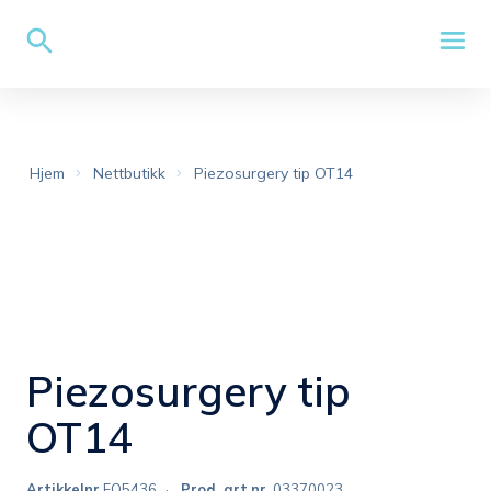
Hjem
Nettbutikk
Piezosurgery tip OT14
Piezosurgery tip
OT14
Artikkelnr
FO5436
Prod. art.nr.
03370023