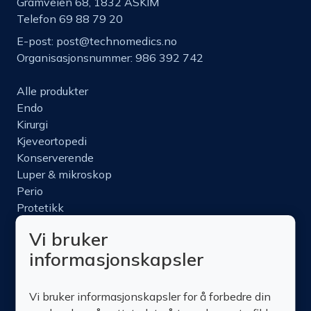
Gramveien 68, 1832 ASKIM
Telefon 69 88 79 20
E-post:
post@technomedics.no
Organisasjonsnummer: 986 392 742
Alle produkter
Endo
Kirurgi
Kjeveortopedi
Konserverende
Luper & mikroskop
Perio
Protetikk
Roterende
Vi bruker
Nettbutikk
informasjonskapsler
Produktinfo
Kurs
Vi bruker informasjonskapsler for å forbedre din
Om oss