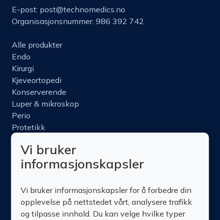
E-post:
post@technomedics.no
Organisasjonsnummer: 986 392 742
Alle produkter
Endo
Kirurgi
Kjeveortopedi
Konserverende
Luper & mikroskop
Perio
Protetikk
Roterende
Vi bruker
Nettbutikk
informasjonskapsler
Produktinfo
Kurs
Vi bruker informasjonskapsler for å forbedre din
Om oss
opplevelse på nettstedet vårt, analysere trafikk
Kontakt oss
og tilpasse innhold. Du kan velge hvilke typer