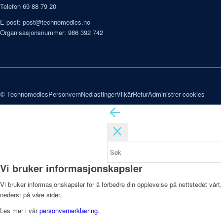
Telefon 69 88 79 20
E-post:
post@technomedics.no
Organisasjonsnummer: 986 392 742
© Technomedics
Personvern
Nedlastinger
Vilkår
Retur
Administrer cookies
Vi bruker informasjonskapsler
Vi bruker informasjonskapsler for å forbedre din opplevelse på nettstedet vårt
nederst på våre sider.
Les mer i vår
personvernerklæring
.