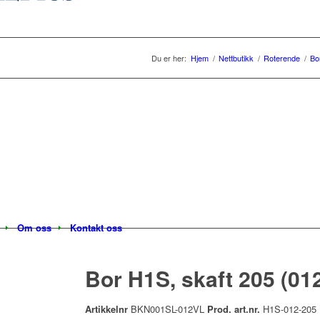
Du er her:
Hjem
/
Nettbutikk
/
Roterende
/
Bo
Om oss
Kontakt oss
Bor H1S, skaft 205 (01
Artikkelnr
BKN001SL-012VL
Prod. art.nr.
H1S-012-205