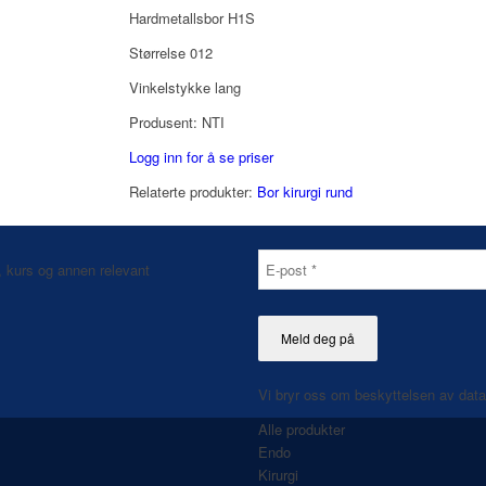
Hardmetallsbor H1S
Størrelse 012
Vinkelstykke lang
Produsent: NTI
Logg inn for å se priser
Relaterte produkter:
Bor kirurgi rund
, kurs og annen relevant
Vi bryr oss om beskyttelsen av dat
Alle produkter
Endo
Kirurgi