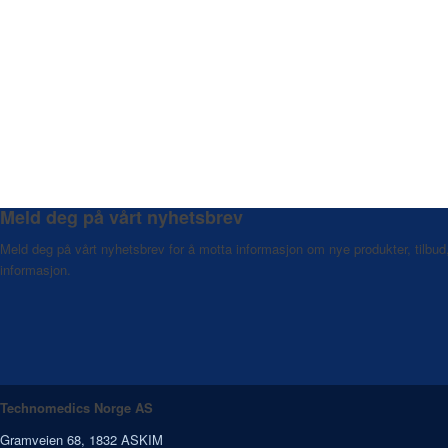
Meld deg på vårt nyhetsbrev
Meld deg på vårt nyhetsbrev for å motta informasjon om nye produkter, tilbud
informasjon.
Technomedics Norge AS
Gramveien 68, 1832 ASKIM