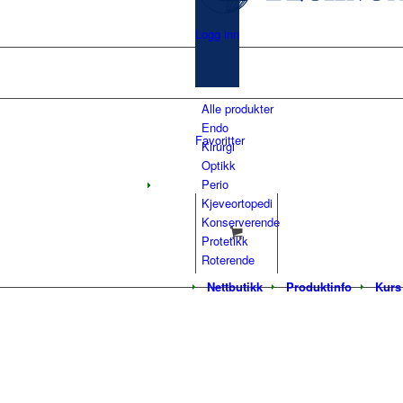
Logg inn
Alle produkter
Endo
Favoritter
Kirurgi
Optikk
Perio
Kjeveortopedi
Konserverende
Protetikk
Roterende
Nettbutikk
Produktinfo
Kurs