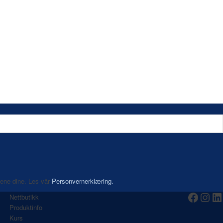
aene dine. Les vår
Personvernerklæring.
Nettbutikk
Produktinfo
Kurs