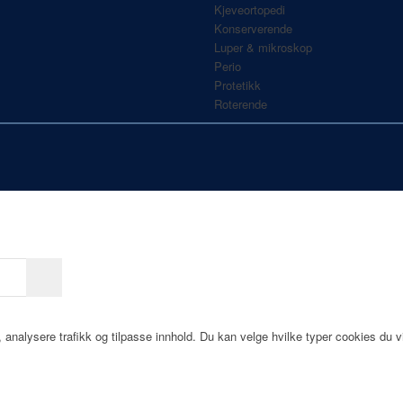
Kjeveortopedi
Konserverende
Luper & mikroskop
Perio
Protetikk
Roterende
, analysere trafikk og tilpasse innhold. Du kan velge hvilke typer cookies du v