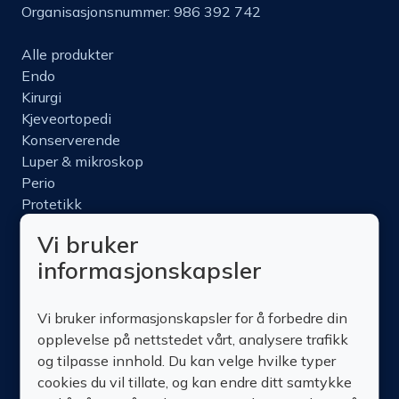
Organisasjonsnummer: 986 392 742
Alle produkter
Endo
Kirurgi
Kjeveortopedi
Konserverende
Luper & mikroskop
Perio
Protetikk
Roterende
Vi bruker
Nettbutikk
informasjonskapsler
Produktinfo
Kurs
Vi bruker informasjonskapsler for å forbedre din
Om oss
opplevelse på nettstedet vårt, analysere trafikk
Kontakt oss
og tilpasse innhold. Du kan velge hvilke typer
cookies du vil tillate, og kan endre ditt samtykke