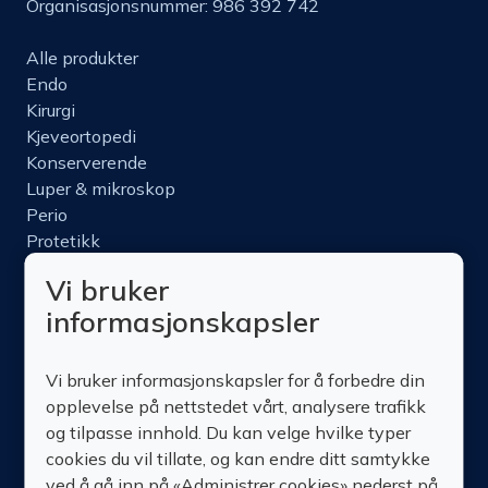
Organisasjonsnummer: 986 392 742
Alle produkter
Endo
Kirurgi
Kjeveortopedi
Konserverende
Luper & mikroskop
Perio
Protetikk
Roterende
Vi bruker
Nettbutikk
informasjonskapsler
Produktinfo
Kurs
Vi bruker informasjonskapsler for å forbedre din
Om oss
opplevelse på nettstedet vårt, analysere trafikk
Kontakt oss
og tilpasse innhold. Du kan velge hvilke typer
cookies du vil tillate, og kan endre ditt samtykke
ved å gå inn på «Administrer cookies» nederst på