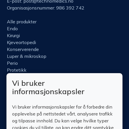
E-post:
post@technomedics.no
Organisasjonsnummer: 986 392 742
Alle produkter
Endo
Kirurgi
Kjeveortopedi
Konserverende
Luper & mikroskop
Perio
Protetikk
Roterende
Vi bruker
Nettbutikk
informasjonskapsler
Produktinfo
Kurs
Vi bruker informasjonskapsler for å forbedre din
Om oss
opplevelse på nettstedet vårt, analysere trafikk
Kontakt oss
og tilpasse innhold. Du kan velge hvilke typer
cookies du vil tillate, og kan endre ditt samtykke