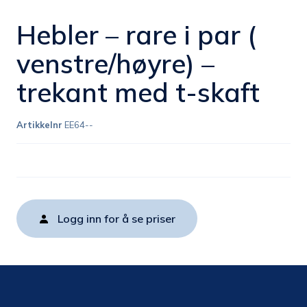
Hebler – rare i par (
venstre/høyre) –
trekant med t-skaft
Artikkelnr
EE64--
Logg inn for å se priser