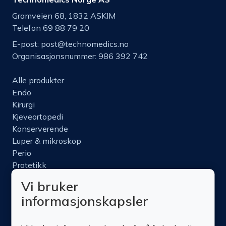
Gramveien 68, 1832 ASKIM
Telefon 69 88 79 20
E-post:
post@technomedics.no
Organisasjonsnummer: 986 392 742
Alle produkter
Endo
Kirurgi
Kjeveortopedi
Konserverende
Luper & mikroskop
Perio
Protetikk
Roterende
Vi bruker
Nettbutikk
informasjonskapsler
Produktinfo
Kurs