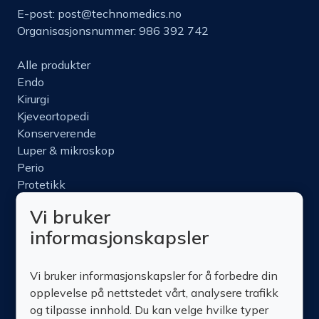
E-post:
post@technomedics.no
Organisasjonsnummer: 986 392 742
Alle produkter
Endo
Kirurgi
Kjeveortopedi
Konserverende
Luper & mikroskop
Perio
Protetikk
Roterende
Vi bruker
Nettbutikk
informasjonskapsler
Produktinfo
Kurs
Vi bruker informasjonskapsler for å forbedre din
Om oss
opplevelse på nettstedet vårt, analysere trafikk
Kontakt oss
og tilpasse innhold. Du kan velge hvilke typer