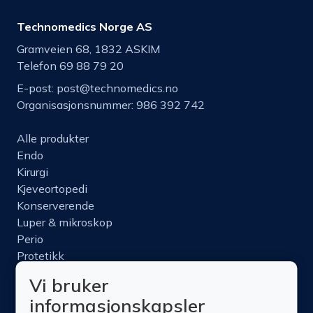
Technomedics Norge AS
Gramveien 68, 1832 ASKIM
Telefon 69 88 79 20
E-post:
post@technomedics.no
Organisasjonsnummer: 986 392 742
Alle produkter
Endo
Kirurgi
Kjeveortopedi
Konserverende
Luper & mikroskop
Perio
Protetikk
Roterende
Vi bruker
Nettbutikk
informasjonskapsler