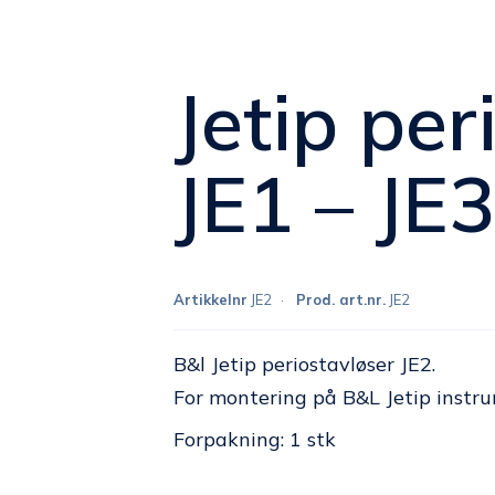
Jetip per
JE1 – JE
Artikkelnr
JE2
Prod. art.nr.
JE2
B&l Jetip periostavløser JE2.
For montering på B&L Jetip inst
Forpakning: 1 stk