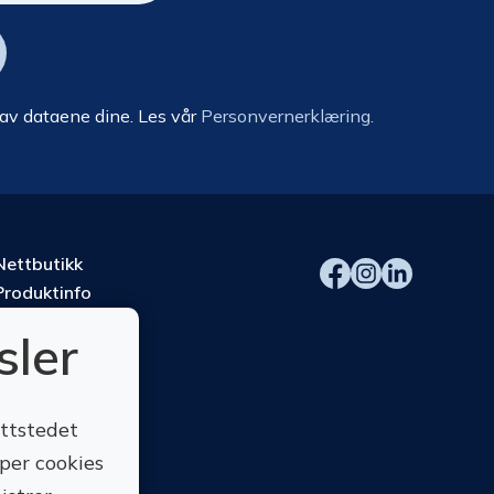
 av dataene dine. Les vår
Personvernerklæring.
Nettbutikk
Produktinfo
Kurs
sler
Om oss
Kontakt oss
ettstedet
yper cookies