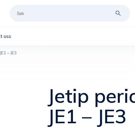
t oss
JE1 – JE3
Jetip peri
JE1 – JE3