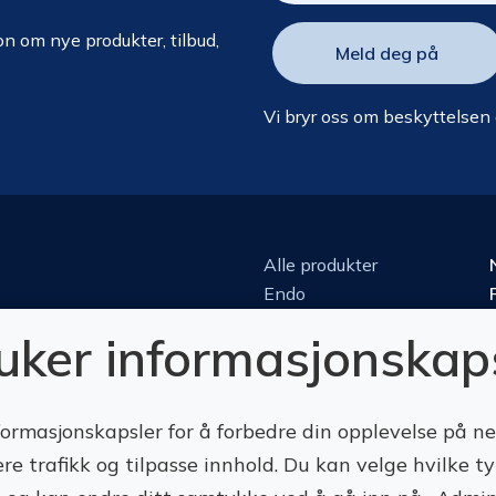
n om nye produkter, tilbud,
Vi bryr oss om beskyttelsen
Alle produkter
Endo
Kirurgi
ruker informasjonskap
Kjeveortopedi
Konserverende
Luper & mikroskop
formasjonskapsler for å forbedre din opplevelse på n
Perio
ere trafikk og tilpasse innhold. Du kan velge hvilke t
Protetikk
Roterende