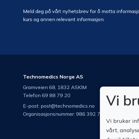
Meld deg på vårt nyhetsbrev for å motta informasjo
kurs og annen relevant informasjon.
Technomedics Norge AS
Gramveien 68, 1832 ASKIM
Vi b
Telefon 69 88 79 20
E-post:
post@technomedics.no
Organisasjonsnummer: 986 392 742
Vi bruker in
vårt, analys