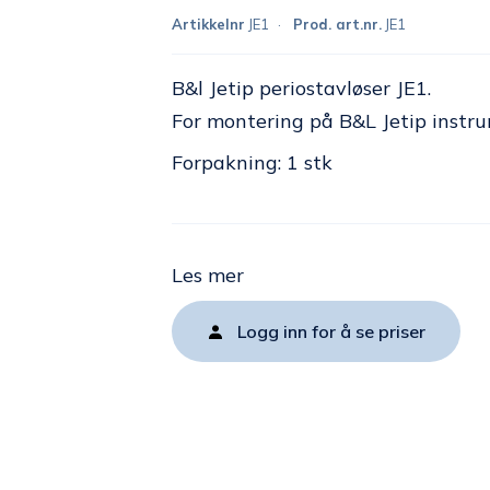
Artikkelnr
JE1
Prod. art.nr.
JE1
B&l Jetip periostavløser JE1.
For montering på B&L Jetip inst
Forpakning: 1 stk
Les mer
Logg inn for å se priser