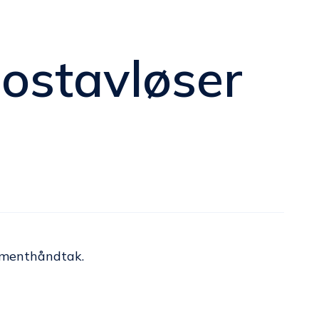
iostavløser
3
rumenthåndtak.