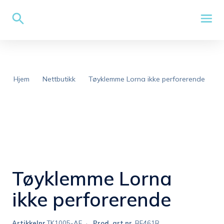
Hjem
Nettbutikk
Tøyklemme Lorna ikke perforerende
Tøyklemme Lorna
ikke perforerende
Artikkelnr
TK1005-AE
Prod. art.nr.
BF461R