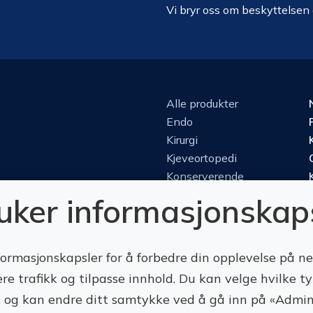
Vi bryr oss om beskyttelsen
Alle produkter
Endo
Kirurgi
Kjeveortopedi
Konserverende
Luper & mikroskop
ruker informasjonskap
Perio
Protetikk
Roterende
formasjonskapsler for å forbedre din opplevelse på n
ere trafikk og tilpasse innhold. Du kan velge hvilke t
te, og kan endre ditt samtykke ved å gå inn på «Admin