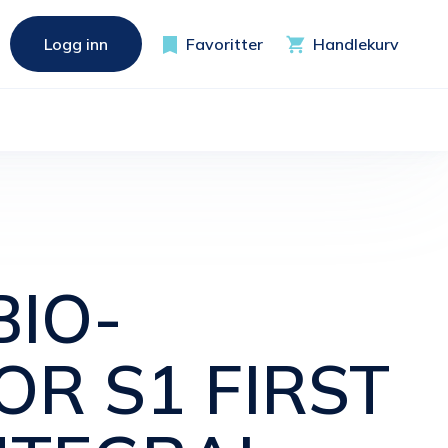
Logg inn
Favoritter
Handlekurv
IO-
OR S1 FIRST