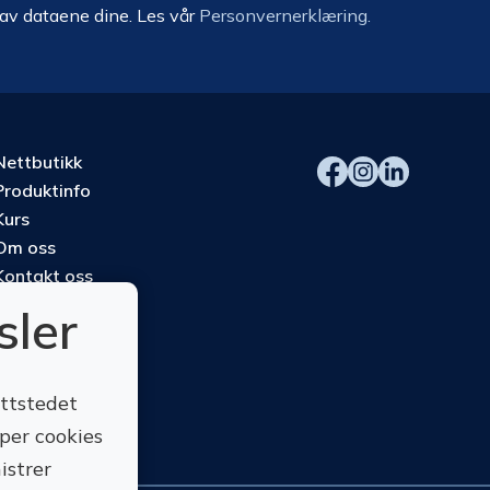
 av dataene dine. Les vår
Personvernerklæring.
Nettbutikk
Produktinfo
Kurs
Om oss
Kontakt oss
sler
ettstedet
yper cookies
istrer