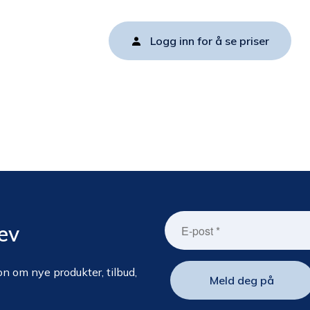
Logg inn for å se priser
ev
n om nye produkter, tilbud,