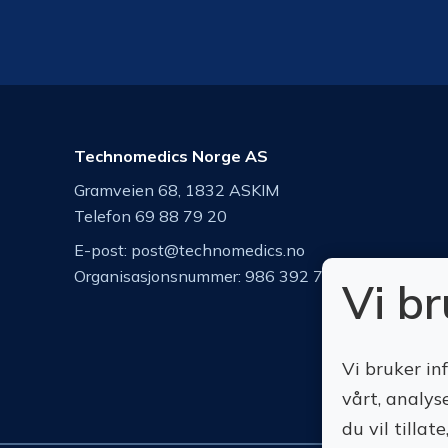
Technomedics Norge AS
Gramveien 68, 1832 ASKIM
Telefon 69 88 79 20
E-post:
post@technomedics.no
Organisasjonsnummer: 986 392 742
Vi b
Vi bruker in
vårt, analys
du vil tilla