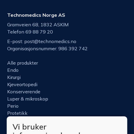
Technomedics Norge AS
Gramveien 68, 1832 ASKIM
Telefon 69 88 79 20
E-post:
post@technomedics.no
Organisasjonsnummer: 986 392 742
Alle produkter
Endo
Kirurgi
Kjeveortopedi
Konserverende
Luper & mikroskop
Perio
Protetikk
Roterende
Vi bruker
Nettbutikk