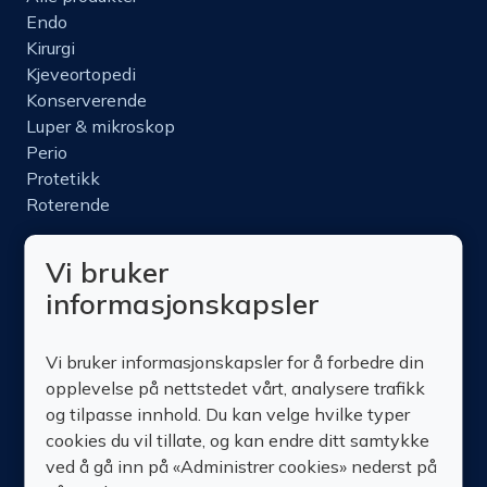
Endo
Kirurgi
Kjeveortopedi
Konserverende
Luper & mikroskop
Perio
Protetikk
Roterende
Nettbutikk
Vi bruker
Produktinfo
informasjonskapsler
Kurs
Om oss
Kontakt oss
Vi bruker informasjonskapsler for å forbedre din
opplevelse på nettstedet vårt, analysere trafikk
og tilpasse innhold. Du kan velge hvilke typer
cookies du vil tillate, og kan endre ditt samtykke
ved å gå inn på «Administrer cookies» nederst på