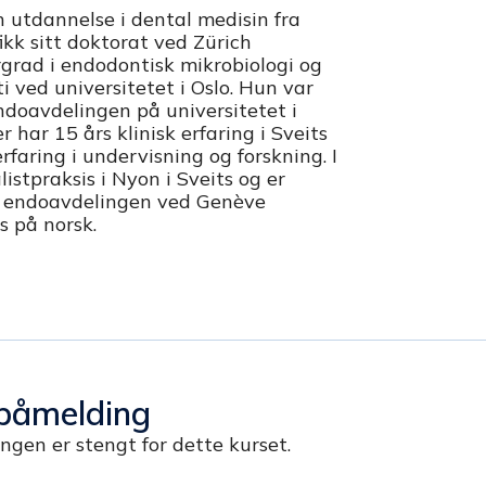
in utdannelse i dental medisin fra
ikk sitt doktorat ved Zürich
rgrad i endodontisk mikrobiologi og
i ved universitetet i Oslo. Hun var
doavdelingen på universitetet i
r har 15 års klinisk erfaring i Sveits
rfaring i undervisning og forskning. I
istpraksis i Nyon i Sveits og er
og endoavdelingen ved Genève
s på norsk.
påmelding
gen er stengt for dette kurset.