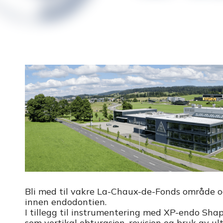
Bli med til vakre La-Chaux-de-Fonds område og
innen endodontien.
I tillegg til instrumentering med XP-endo Shap
som vertikal obturasjon, revisjon og bruk av ul