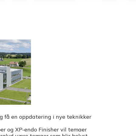
 få en oppdatering i nye teknikker
er og XP-endo Finisher vil temaer
tralyd være temaer som blir belyst.