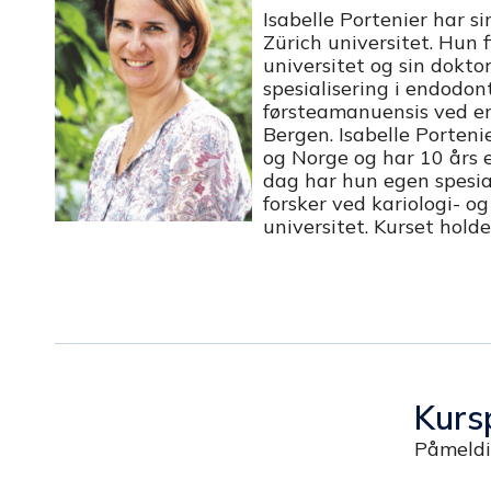
Isabelle Portenier har s
Zürich universitet. Hun f
universitet og sin dokto
spesialisering i endodont
førsteamanuensis ved en
Bergen. Isabelle Portenie
og Norge og har 10 års e
dag har hun egen spesial
forsker ved kariologi- 
universitet. Kurset holde
Kurs
Påmeldin