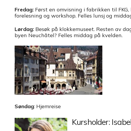
Fredag:
Først en omvisning i fabrikken til FKG, k
forelesning og workshop. Felles lunsj og midda
Lørdag:
Besøk på klokkemuseet. Resten av dagen
byen Neuchâtel? Felles middag på kvelden.
Søndag
: Hjemreise
Kursholder: Isabel