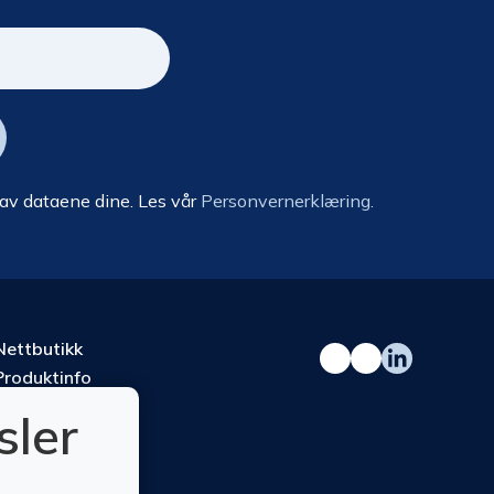
 av dataene dine. Les vår
Personvernerklæring.
Nettbutikk
Produktinfo
Kurs
sler
Om oss
Kontakt oss