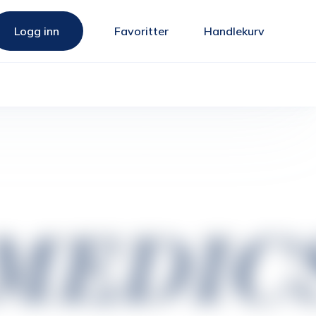
Logg inn
Favoritter
Handlekurv