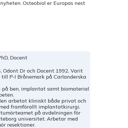
 nyheten. Osteobiol er Europas nest
PhD, Docent
 Odont Dr och Docent 1992. Varit
till P-I Brånemark på Carlanderska
g på ben, implantat samt biomaterial
beten.
en arbetat kliniskt både privat och
med framförallt implantatkirurgi.
 i tumörteamet på avdelningen för
Göteborg universitet. Arbetar med
ör resektioner.