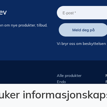
ev
n om nye produkter, tilbud,
Vi bryr oss om beskyttelsen
Alle produkter
Endo
Kirurgi
ruker informasjonskap
Kjeveortopedi
Konserverende
Luper & mikroskop