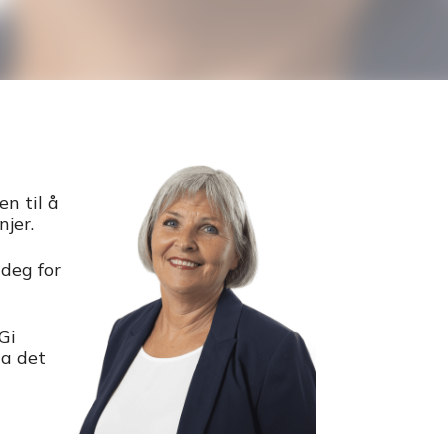
n til å
jer.
deg for
Gi
da det