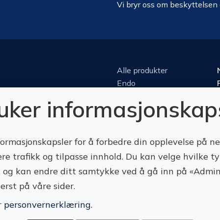
Vi bryr oss om beskyttelsen
Alle produkter
Endo
Kirurgi
ruker informasjonskap
Kjeveortopedi
Konserverende
Luper & mikroskop
formasjonskapsler for å forbedre din opplevelse på n
Perio
ere trafikk og tilpasse innhold. Du kan velge hvilke t
Protetikk
te, og kan endre ditt samtykke ved å gå inn på «Admin
Roterende
erst på våre sider.
r
personvernerklæring
.