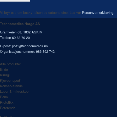
Vi bryr oss om beskyttelsen av dataene dine. Les vår
Personvernerklæring.
Technomedics Norge AS
Gramveien 68, 1832 ASKIM
Telefon 69 88 79 20
E-post:
post@technomedics.no
Organisasjonsnummer: 986 392 742
Alle produkter
Endo
Kirurgi
Kjeveortopedi
Konserverende
Luper & mikroskop
Perio
Protetikk
Roterende