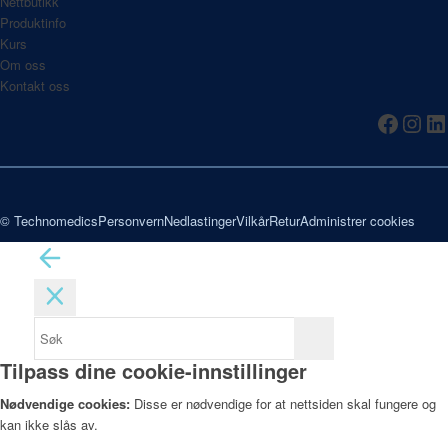
Nettbutikk
Produktinfo
Kurs
Om oss
Kontakt oss
© Technomedics
Personvern
Nedlastinger
Vilkår
Retur
Administrer cookies
Tilpass dine cookie-innstillinger
Nødvendige cookies:
Disse er nødvendige for at nettsiden skal fungere og
kan ikke slås av.