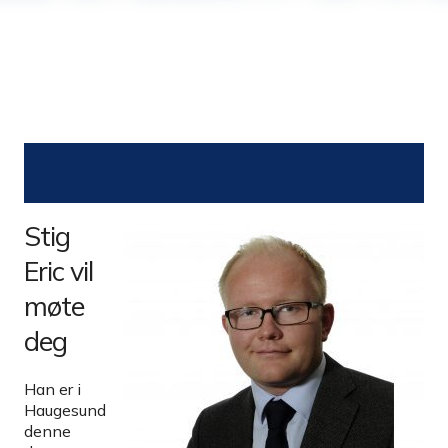
Stig
Eric vil
møte
deg
Han er i
Haugesund
denne