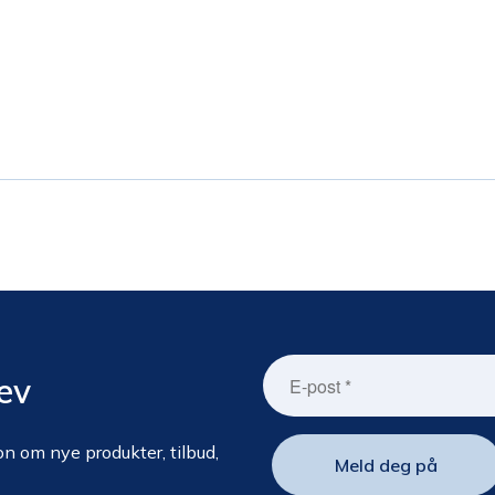
ev
n om nye produkter, tilbud,