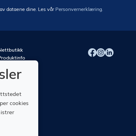
 av dataene dine. Les vår
Personvernerklæring.
Nettbutikk
Produktinfo
Kurs
sler
Om oss
Kontakt oss
ettstedet
yper cookies
istrer