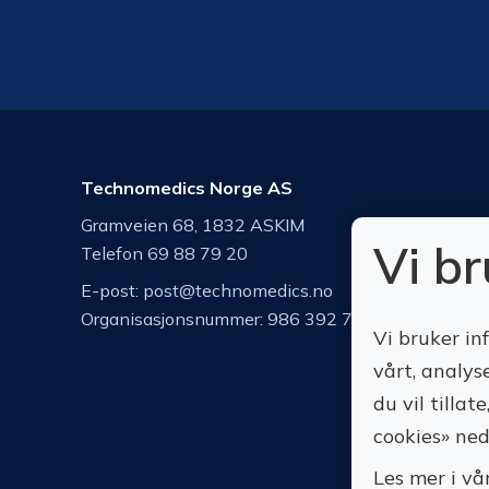
Technomedics Norge AS
Gramveien 68, 1832 ASKIM
Vi b
Telefon 69 88 79 20
E-post:
post@technomedics.no
Organisasjonsnummer: 986 392 742
Vi bruker in
vårt, analys
du vil tilla
cookies» ned
Les mer i vå