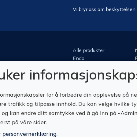
Vi bryr oss om beskyttelsen
Alle produkter
Endo
Kirurgi
ruker informasjonskap
Kjeveortopedi
Konserverende
Luper & mikroskop
formasjonskapsler for å forbedre din opplevelse på n
Perio
ere trafikk og tilpasse innhold. Du kan velge hvilke t
Protetikk
te, og kan endre ditt samtykke ved å gå inn på «Admin
Roterende
erst på våre sider.
r
personvernerklæring
.