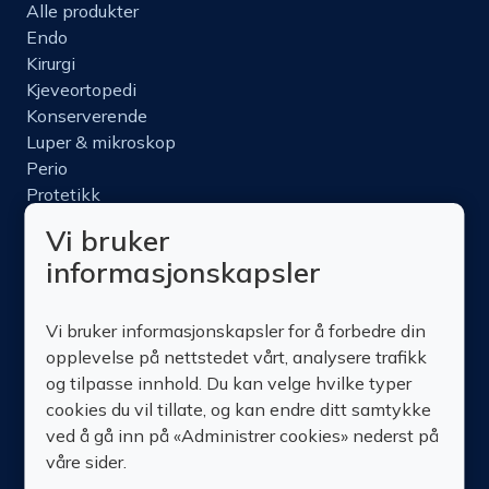
Alle produkter
Endo
Kirurgi
Kjeveortopedi
Konserverende
Luper & mikroskop
Perio
Protetikk
Roterende
Vi bruker
Nettbutikk
informasjonskapsler
Produktinfo
Kurs
Vi bruker informasjonskapsler for å forbedre din
Om oss
opplevelse på nettstedet vårt, analysere trafikk
Kontakt oss
og tilpasse innhold. Du kan velge hvilke typer
cookies du vil tillate, og kan endre ditt samtykke
ved å gå inn på «Administrer cookies» nederst på
våre sider.