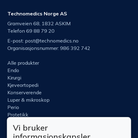
Technomedics Norge AS
Gramveien 68, 1832 ASKIM
Telefon 69 88 79 20
E-post:
post@technomedics.no
Organisasjonsnummer: 986 392 742
Alle produkter
Endo
Kirurgi
Kjeveortopedi
Konserverende
Luper & mikroskop
Perio
Protetikk
Roterende
Vi bruker
Nettbutikk
informasjonskapsler