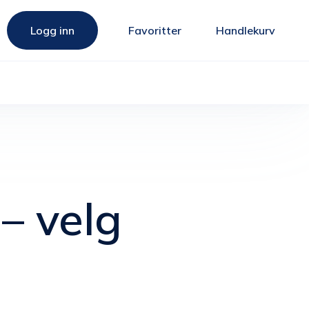
Logg inn
Favoritter
Handlekurv
– velg