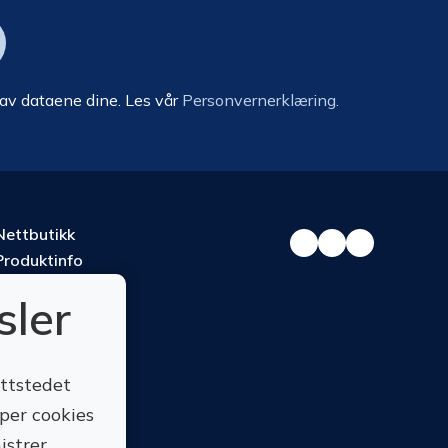
 av dataene dine. Les vår
Personvernerklæring.
Nettbutikk
Produktinfo
Kurs
sler
Om oss
Kontakt oss
ettstedet
yper cookies
istrer