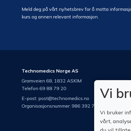
Meld deg på vårt nyhetsbrev for å motta informasjo
kurs og annen relevant informasjon.
Technomedics Norge AS
Gramveien 68, 1832 ASKIM
Vi b
Telefon 69 88 79 20
E-post:
post@technomedics.no
Organisasjonsnummer: 986 392 742
Vi bruker in
vårt, analys
du vil tilla