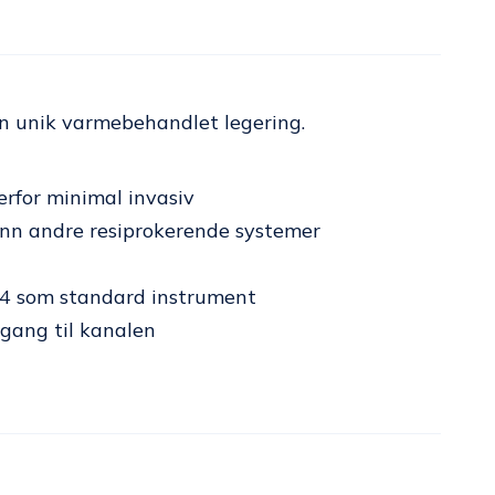
en unik varmebehandlet legering.
derfor minimal invasiv
 enn andre resiprokerende systemer
/.04 som standard instrument
lgang til kanalen