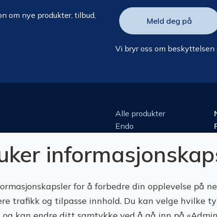
n om nye produkter, tilbud,
Vi bryr oss om beskyttelsen
Alle produkter
Endo
Kirurgi
ruker informasjonskap
Kjeveortopedi
Konserverende
Luper & mikroskop
formasjonskapsler for å forbedre din opplevelse på n
Perio
ere trafikk og tilpasse innhold. Du kan velge hvilke t
Protetikk
Roterende
te, og kan endre ditt samtykke ved å gå inn på «Admin