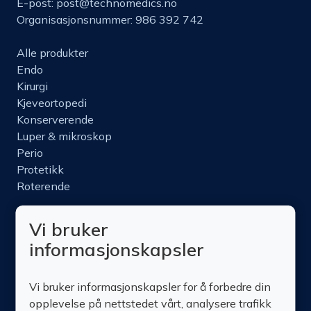
E-post:
post@technomedics.no
Organisasjonsnummer: 986 392 742
Alle produkter
Endo
Kirurgi
Kjeveortopedi
Konserverende
Luper & mikroskop
Perio
Protetikk
Roterende
Nettbutikk
Vi bruker
Produktinfo
informasjonskapsler
Kurs
Om oss
Kontakt oss
Vi bruker informasjonskapsler for å forbedre din
opplevelse på nettstedet vårt, analysere trafikk