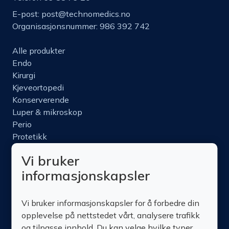
E-post:
post@technomedics.no
Organisasjonsnummer: 986 392 742
Alle produkter
Endo
Kirurgi
Kjeveortopedi
Konserverende
Luper & mikroskop
Perio
Protetikk
Roterende
Vi bruker
Nettbutikk
informasjonskapsler
Produktinfo
Kurs
Vi bruker informasjonskapsler for å forbedre din
Om oss
opplevelse på nettstedet vårt, analysere trafikk
Kontakt oss
og tilpasse innhold. Du kan velge hvilke typer