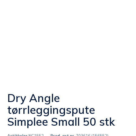
Dry Angle
tørrleggingspute
Simplee Small 50 stk
Artikkelnr
NC1552
Prod. art.nr.
703616 (156552)