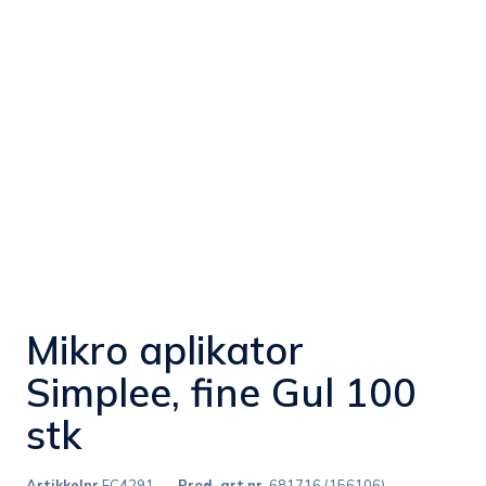
Mikro aplikator
Simplee, fine Gul 100
stk
Artikkelnr
FC4291
Prod. art.nr.
681716 (156106)