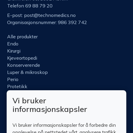
Telefon 69 88 79 20
E-post:
post@technomedics.no
Organisasjonsnummer: 986 392 742
Alle produkter
Endo
Kirurgi
Kjeveortopedi
Konserverende
Luper & mikroskop
Perio
Protetikk
Roterende
Vi bruker
Nettbutikk
informasjonskapsler
Produktinfo
Kurs
Vi bruker informasjonskapsler for å forbedre din
Om oss
opplevelse på nettstedet vårt, analysere trafikk