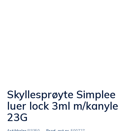
Skyllesprøyte Simplee
luer lock 3ml m/kanyle
23G
Artikkelnr
FJ3350
Prod. art.nr.
500727