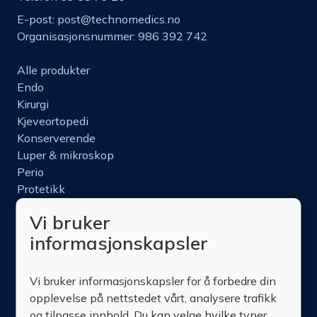
E-post:
post@technomedics.no
Organisasjonsnummer: 986 392 742
Alle produkter
Endo
Kirurgi
Kjeveortopedi
Konserverende
Luper & mikroskop
Perio
Protetikk
Roterende
Vi bruker
Nettbutikk
informasjonskapsler
Produktinfo
Kurs
Vi bruker informasjonskapsler for å forbedre din
Om oss
opplevelse på nettstedet vårt, analysere trafikk
Kontakt oss
og tilpasse innhold. Du kan velge hvilke typer