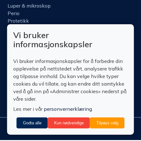
Luper & mikroskop
Perio
Protetikk
Roterende
Vi bruker
Nettbutikk
informasjonskapsler
Produktinfo
Kurs
Vi bruker informasjonskapsler for å forbedre din
Om oss
opplevelse på nettstedet vårt, analysere trafikk
Kontakt oss
og tilpasse innhold. Du kan velge hvilke typer
cookies du vil tillate, og kan endre ditt samtykke
ved å gå inn på «Administrer cookies» nederst på
våre sider.
Les mer i vår
personvernerklæring
.
Godta alle
Kun nødvendige
Tilpass valg
Administrer
© Technomedics
Personvern
Nedlastinger
Vilkår
Retur
cookies