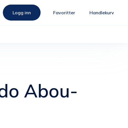
Logg inn
Favoritter
Handlekurv
do Abou-