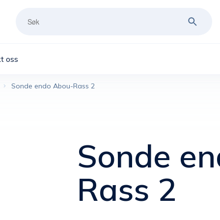
t oss
Sonde endo Abou-Rass 2
Sonde en
Rass 2