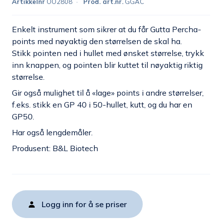
Artikkelnr
OO2808
Prod. art.nr.
GGAC
Enkelt instrument som sikrer at du får Gutta Percha-
points med nøyaktig den størrelsen de skal ha.
Stikk pointen ned i hullet med ønsket størrelse, trykk
inn knappen, og pointen blir kuttet til nøyaktig riktig
størrelse.
Gir også mulighet til å «lage» points i andre størrelser,
f.eks. stikk en GP 40 i 50-hullet, kutt, og du har en
GP50.
Har også lengdemåler.
Produsent: B&L Biotech
Logg inn for å se priser