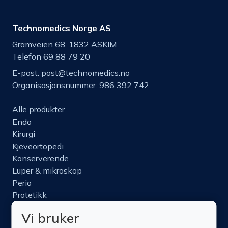
Technomedics Norge AS
Gramveien 68, 1832 ASKIM
Telefon 69 88 79 20
E-post:
post@technomedics.no
Organisasjonsnummer: 986 392 742
Alle produkter
Endo
Kirurgi
Kjeveortopedi
Konserverende
Luper & mikroskop
Perio
Protetikk
Roterende
Vi bruker
Nettbutikk