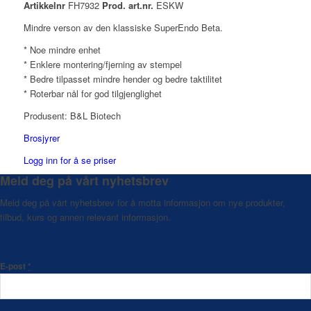
Artikkelnr
FH7932
Prod. art.nr.
ESKW
Mindre verson av den klassiske SuperEndo Beta.
* Noe mindre enhet
* Enklere montering/fjerning av stempel
* Bedre tilpasset mindre hender og bedre taktilitet
* Roterbar nål for god tilgjenglighet
Produsent: B&L Biotech
Brosjyrer
Logg inn for å se priser
Meld deg på vårt nyhetsbrev
Meld deg på vårt nyhetsbrev for å motta informasjon om nye produkter,
tilbud, kurs og annen relevant informasjon.
E-post
*