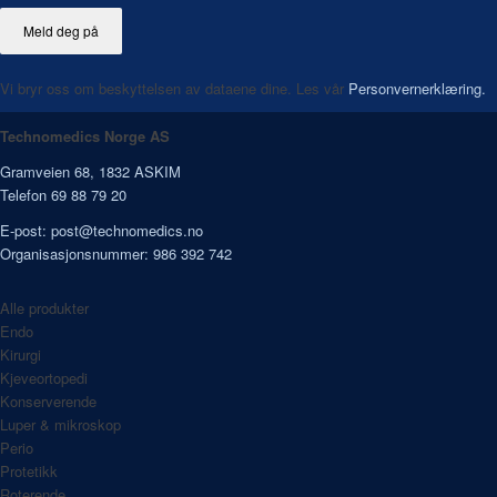
Vi bryr oss om beskyttelsen av dataene dine. Les vår
Personvernerklæring.
Technomedics Norge AS
Gramveien 68, 1832 ASKIM
Telefon 69 88 79 20
E-post:
post@technomedics.no
Organisasjonsnummer: 986 392 742
Alle produkter
Endo
Kirurgi
Kjeveortopedi
Konserverende
Luper & mikroskop
Perio
Protetikk
Roterende