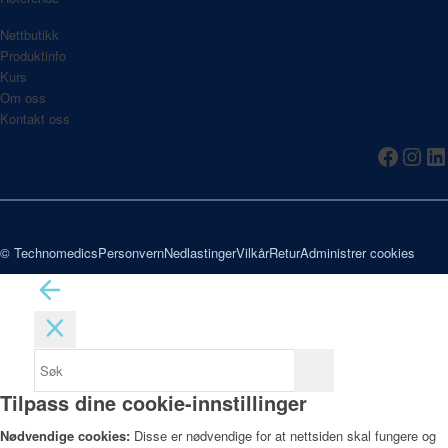
Nettbutikk
Produktinfo
Kurs
Om oss
Kontakt oss
© Technomedics
Personvern
Nedlastinger
Vilkår
Retur
Administrer cookies
Tilpass dine cookie-innstillinger
Nødvendige cookies:
Disse er nødvendige for at nettsiden skal fungere og