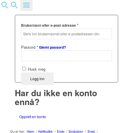
Logg inn
*
Brukernavn eller e-post adresse
Passord
*
Glemt passord?
Husk meg
Logg inn
Har du ikke en konto
ennå?
Opprett en konto
Du er her:
Hjem
/
Nettbutikk
/
Endo
/
Småutstyr
/
Endo
/