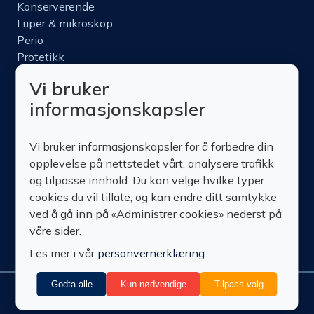
Konserverende
Luper & mikroskop
Perio
Protetikk
Roterende
Vi bruker
Nettbutikk
informasjonskapsler
Produktinfo
Kurs
Vi bruker informasjonskapsler for å forbedre din
Om oss
opplevelse på nettstedet vårt, analysere trafikk
Kontakt oss
og tilpasse innhold. Du kan velge hvilke typer
cookies du vil tillate, og kan endre ditt samtykke
ved å gå inn på «Administrer cookies» nederst på
våre sider.
Les mer i vår
personvernerklæring
.
Godta alle
Kun nødvendige
Tilpass valg
Administrer
© Technomedics
Personvern
Nedlastinger
Vilkår
Retur
cookies