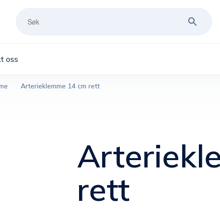
t oss
mme
Arterieklemme 14 cm rett
Arteriek
rett