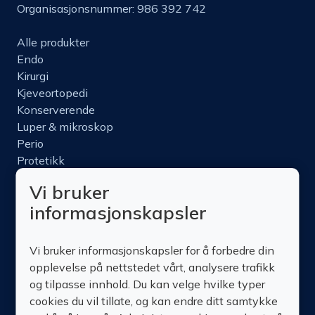
Organisasjonsnummer: 986 392 742
Alle produkter
Endo
Kirurgi
Kjeveortopedi
Konserverende
Luper & mikroskop
Perio
Protetikk
Roterende
Vi bruker
Nettbutikk
informasjonskapsler
Produktinfo
Kurs
Vi bruker informasjonskapsler for å forbedre din
Om oss
opplevelse på nettstedet vårt, analysere trafikk
Kontakt oss
og tilpasse innhold. Du kan velge hvilke typer
cookies du vil tillate, og kan endre ditt samtykke