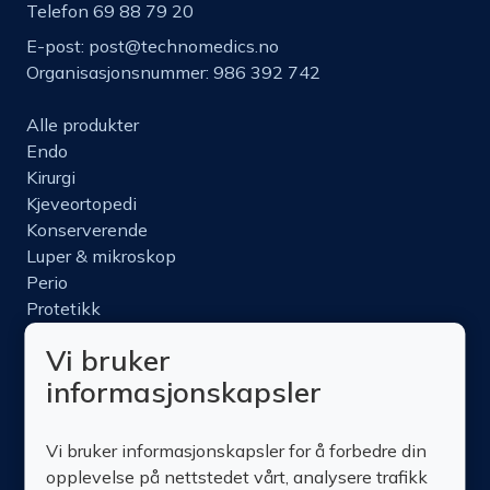
Telefon 69 88 79 20
E-post:
post@technomedics.no
Organisasjonsnummer: 986 392 742
Alle produkter
Endo
Kirurgi
Kjeveortopedi
Konserverende
Luper & mikroskop
Perio
Protetikk
Roterende
Vi bruker
Nettbutikk
informasjonskapsler
Produktinfo
Kurs
Vi bruker informasjonskapsler for å forbedre din
Om oss
opplevelse på nettstedet vårt, analysere trafikk
Kontakt oss