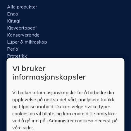
Alle produkter
Endo
Kirurgi
Kjeveortopedi
Konserverende
Luper & mikroskop
Perio
Protetikk
Roterende
Vi bruker
Nettbutikk
informasjonskapsler
Produktinfo
Kurs
Vi bruker informasjonskapsler for å forbedre din
Om oss
opplevelse på nettstedet vårt, analysere trafikk
Kontakt oss
og tilpasse innhold. Du kan velge hvilke typer
cookies du vil tillate, og kan endre ditt samtykke
ved å gå inn på «Administrer cookies» nederst på
våre sider.