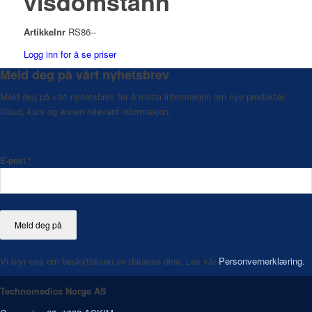
visdomstann
Artikkelnr
RS86--
Logg inn for å se priser
Meld deg på vårt nyhetsbrev
Meld deg på vårt nyhetsbrev for å motta informasjon om nye produkter,
tilbud, kurs og annen relevant informasjon.
E-post
*
Vi bryr oss om beskyttelsen av dataene dine. Les vår
Personvernerklæring.
Technomedics Norge AS