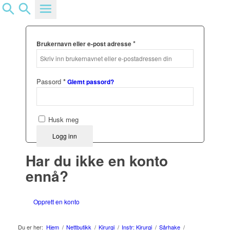
Logg inn
*
Brukernavn eller e-post adresse
Passord
*
Glemt passord?
Husk meg
Logg inn
Har du ikke en konto
ennå?
Opprett en konto
Du er her:
Hjem
/
Nettbutikk
/
Kirurgi
/
Instr: Kirurgi
/
Sårhake
/