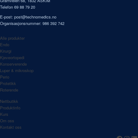
Gramveien 68, 1832 ASKIM
Telefon 69 88 79 20
E-post:
post@technomedics.no
Organisasjonsnummer: 986 392 742
Alle produkter
Endo
Kirurgi
Kjeveortopedi
Konserverende
Luper & mikroskop
Perio
Protetikk
Roterende
Nettbutikk
Produktinfo
Kurs
Om oss
Kontakt oss