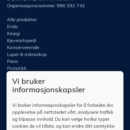
Organisasjonsnummer: 986 392 742
Alle produkter
Endo
Kirurgi
Kjeveortopedi
Konserverende
Luper & mikroskop
Perio
Protetikk
Roterende
Vi bruker
Nettbutikk
informasjonskapsler
Produktinfo
Kurs
Vi bruker informasjonskapsler for å forbedre din
Om oss
opplevelse på nettstedet vårt, analysere trafikk
Kontakt oss
og tilpasse innhold. Du kan velge hvilke typer
cookies du vil tillate, og kan endre ditt samtykke