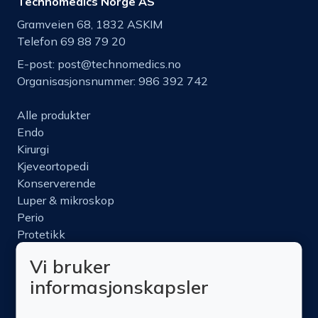
Technomedics Norge AS
Gramveien 68, 1832 ASKIM
Telefon 69 88 79 20
E-post:
post@technomedics.no
Organisasjonsnummer: 986 392 742
Alle produkter
Endo
Kirurgi
Kjeveortopedi
Konserverende
Luper & mikroskop
Perio
Protetikk
Roterende
Vi bruker
Nettbutikk
informasjonskapsler
Produktinfo
Kurs