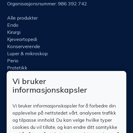
Organisasjonsnummer: 986 392 742
Alle produkter
Endo
Kirurgi
Kjeveortopedi
Konserverende
Luper & mikroskop
Perio
Protetikk
Roterende
Vi bruker
Nettbutikk
informasjonskapsler
Produktinfo
Kurs
Vi bruker informasjonskapsler for å forbedre din
Om oss
opplevelse på nettstedet vårt, analysere trafikk
Kontakt oss
og tilpasse innhold. Du kan velge hvilke typer
cookies du vil tillate, og kan endre ditt samtykke