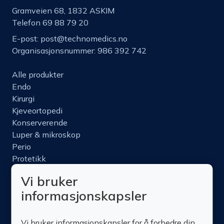
Gramveien 68, 1832 ASKIM
Telefon 69 88 79 20
E-post:
post@technomedics.no
Organisasjonsnummer: 986 392 742
Alle produkter
Endo
Kirurgi
Kjeveortopedi
Konserverende
Luper & mikroskop
Perio
Protetikk
Roterende
Vi bruker
Nettbutikk
informasjonskapsler
Produktinfo
Kurs
Vi bruker informasjonskapsler for å forbedre din