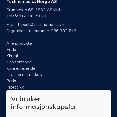
Technomedics Norge AS
Gramveien 68, 1832 ASKIM
Telefon 69 88 79 20
E-post:
post@technomedics.no
Organisasjonsnummer: 986 392 742
Alle produkter
Endo
Kirurgi
Kjeveortopedi
Konserverende
Luper & mikroskop
Perio
Protetikk
Roterende
Vi bruker
Nettbutikk
informasjonskapsler
Produktinfo
Kurs