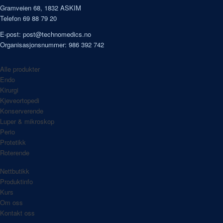
Gramveien 68, 1832 ASKIM
Telefon 69 88 79 20
E-post:
post@technomedics.no
Organisasjonsnummer: 986 392 742
Alle produkter
Endo
Kirurgi
Kjeveortopedi
Konserverende
Luper & mikroskop
Perio
Protetikk
Roterende
Nettbutikk
Produktinfo
Kurs
Om oss
Kontakt oss