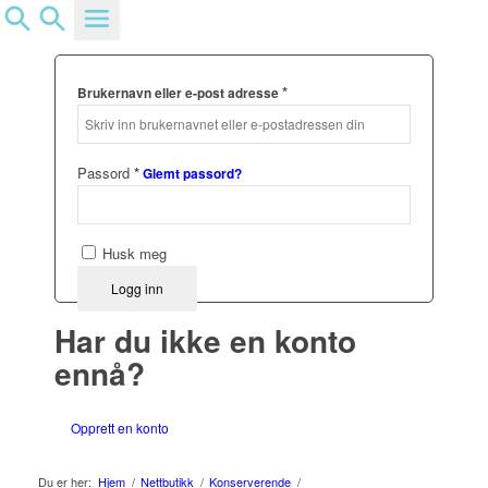
Logg inn
*
Brukernavn eller e-post adresse
Passord
*
Glemt passord?
Husk meg
Logg inn
Har du ikke en konto
ennå?
Opprett en konto
Du er her:
Hjem
/
Nettbutikk
/
Konserverende
/