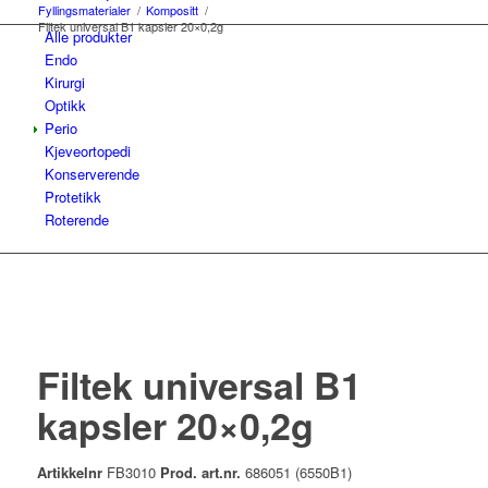
Fyllingsmaterialer
/
Kompositt
/
Filtek universal B1 kapsler 20×0,2g
Alle produkter
Endo
Kirurgi
Optikk
Perio
Kjeveortopedi
Konserverende
Protetikk
Roterende
Filtek universal B1
kapsler 20×0,2g
Artikkelnr
FB3010
Prod. art.nr.
686051 (6550B1)