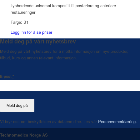
Lysherdende universal kompositt til posteriore og anteriore
restaureringer
Farge: B1
Logg inn for å se priser
Meld deg på vårt nyhetsbrev
Meld deg på vårt nyhetsbrev for å motta informasjon om nye produkter,
tilbud, kurs og annen relevant informasjon.
E-post
*
Vi bryr oss om beskyttelsen av dataene dine. Les vår
Personvernerklæring.
Technomedics Norge AS