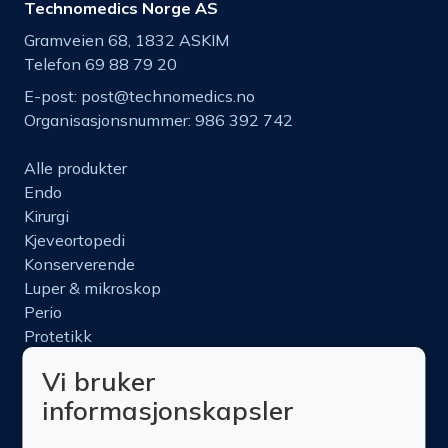
Technomedics Norge AS
Gramveien 68, 1832 ASKIM
Telefon 69 88 79 20
E-post:
post@technomedics.no
Organisasjonsnummer: 986 392 742
Alle produkter
Endo
Kirurgi
Kjeveortopedi
Konserverende
Luper & mikroskop
Perio
Protetikk
Roterende
Vi bruker
Nettbutikk
informasjonskapsler
Produktinfo