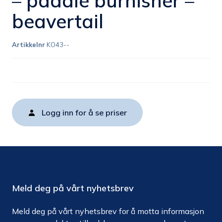
– paddle burnisher –
beavertail
Artikkelnr
KO43--
Logg inn for å se priser
Meld deg på vårt nyhetsbrev
Meld deg på vårt nyhetsbrev for å motta informasjon