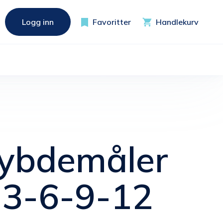
Logg inn
Favoritter
Handlekurv
ybdemåler
 3-6-9-12