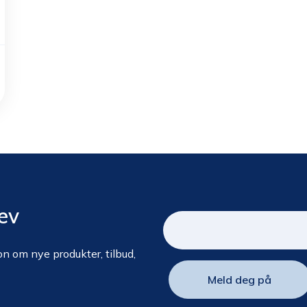
ev
n om nye produkter, tilbud,