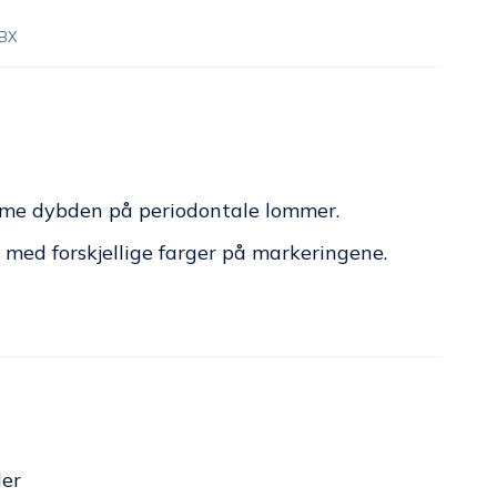
BX
mme dybden på periodontale lommer.
 med forskjellige farger på markeringene.
er