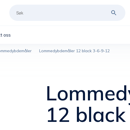
t oss
ommedybdemåler
Lommedybdemåler 12 black 3-6-9-12
Lommed
12 black