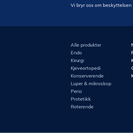
Vi bryr oss om beskyttelsen
Alle produkter
Endo
Kirurgi
Kjeveortopedi
Konserverende
Luper & mikroskop
Perio
Protetikk
Roterende